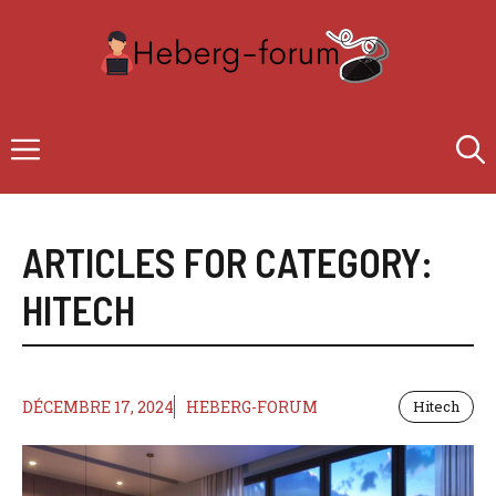
Aller
au
contenu
Menu
ARTICLES FOR CATEGORY:
HITECH
DÉCEMBRE 17, 2024
HEBERG-FORUM
Hitech