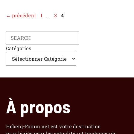
Page
Page
Page
←
précédent
1
…
3
4
Search
Catégories
À propos
Heberg-Forum.net est votre destination
privilégiée pour les actualités et tendances du