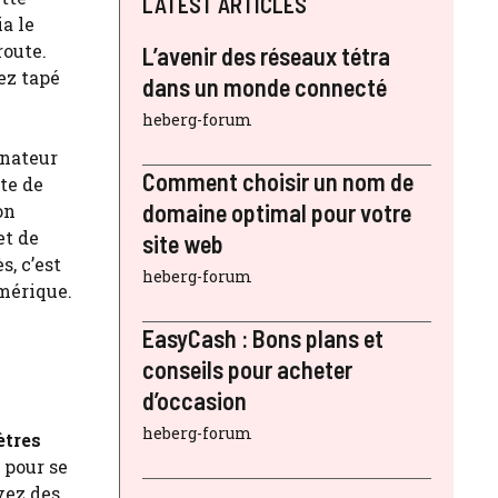
LATEST ARTICLES
a le
route.
L’avenir des réseaux tétra
ez tapé
dans un monde connecté
heberg-forum
inateur
Comment choisir un nom de
ute de
domaine optimal pour votre
on
et de
site web
s, c’est
heberg-forum
mérique.
EasyCash : Bons plans et
conseils pour acheter
d’occasion
heberg-forum
tres
 pour se
vez des