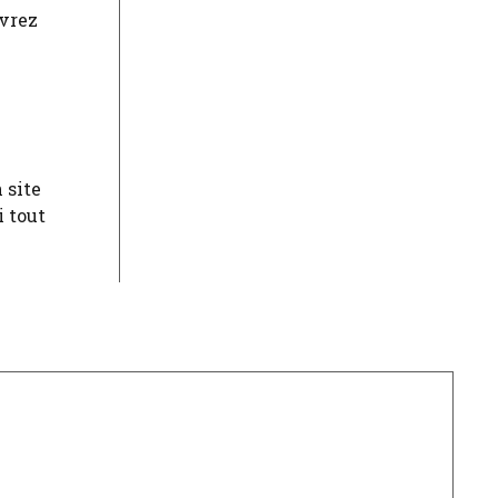
uvrez
 site
i tout