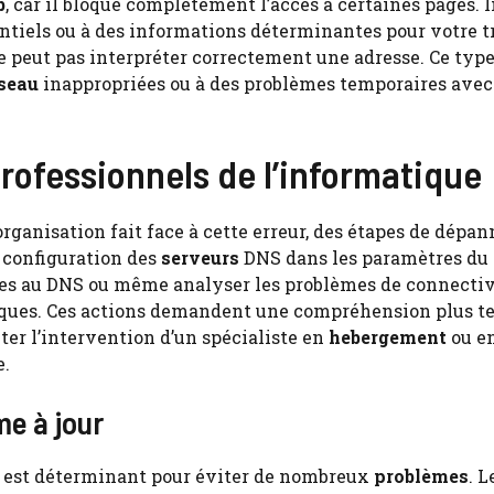
b
, car il bloque complètement l’accès à certaines pages.
entiels ou à des informations déterminantes pour votre t
 peut pas interpréter correctement une adresse. Ce type
seau
inappropriées ou à des problèmes temporaires avec
ofessionnels de l’informatique
organisation fait face à cette erreur, des étapes de dépa
a configuration des
serveurs
DNS dans les paramètres du
liées au DNS ou même analyser les problèmes de connecti
tiques. Ces actions demandent une compréhension plus 
er l’intervention d’un spécialiste en
hebergement
ou e
e.
me à jour
ur est déterminant pour éviter de nombreux
problèmes
. 