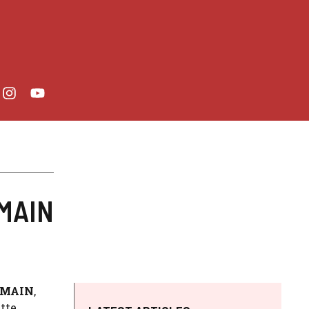
OMAIN
OMAIN
,
ette