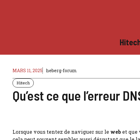
Aller
au
contenu
Hitec
MARS 11, 2025
heberg-forum
Hitech
Qu’est ce que l’erreu
Lorsque vous tentez de naviguer sur le
web
et que 
cela peut souvent sembler aussi déroutant que le la