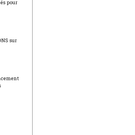
tés pour
 DNS sur
icacement
s