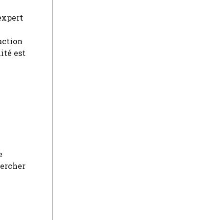
expert
action
ité est
e
hercher