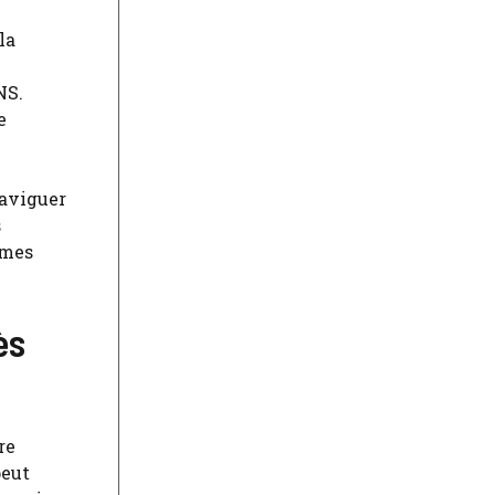
la
NS.
e
naviguer
s
èmes
ès
re
peut