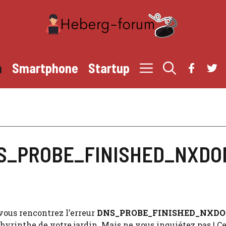
h
Smartphone
Startup
r DNS_PROBE_FINISHED_NXD
vous rencontrez l’erreur
DNS_PROBE_FINISHED_NXD
byrinthe de votre jardin. Mais ne vous inquiétez pas ! C