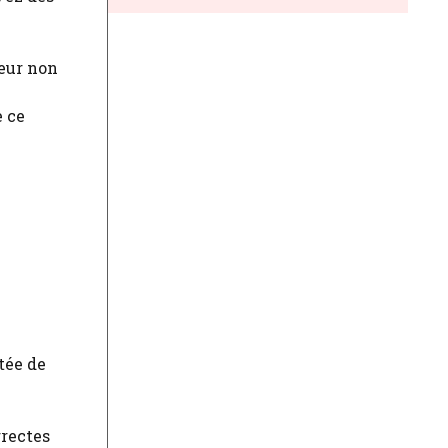
veur non
e ce
tée de
rrectes