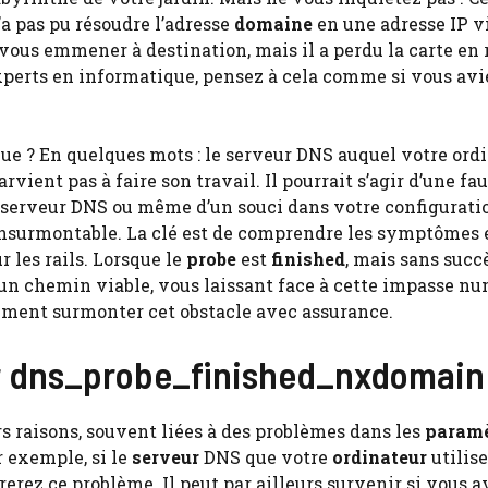
a pas pu résoudre l’adresse
domaine
en une adresse IP vi
r vous emmener à destination, mais il a perdu la carte en 
xperts en informatique, pensez à cela comme si vous avi
ue ? En quelques mots : le serveur DNS auquel votre ord
rvient pas à faire son travail. Il pourrait s’agir d’une fa
u serveur DNS ou même d’un souci dans votre configurati
 insurmontable. La clé est de comprendre les symptômes 
 les rails. Lorsque le
probe
est
finished
, mais sans succè
un chemin viable, vous laissant face à cette impasse nu
mment surmonter cet obstacle avec assurance.
r dns_probe_finished_nxdomain
s raisons, souvent liées à des problèmes dans les
paramè
r exemple, si le
serveur
DNS que votre
ordinateur
utilise
rerez ce problème. Il peut par ailleurs survenir si vous a