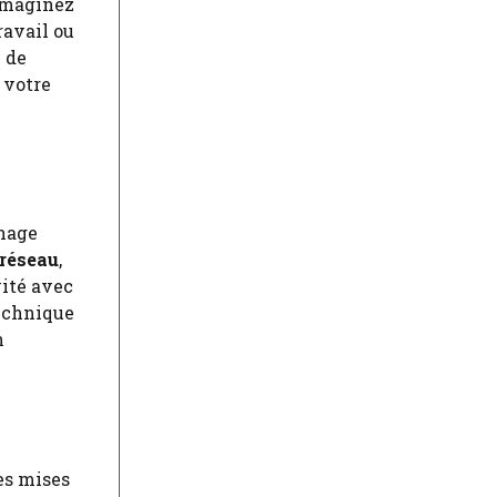
 Imaginez
ravail ou
 de
 votre
nnage
réseau
,
vité avec
technique
n
Les mises